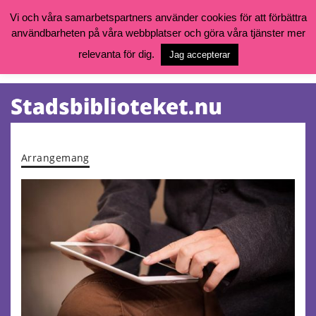
Vi och våra samarbetspartners använder cookies för att förbättra
användbarheten på våra webbplatser och göra våra tjänster mer
Öppettider, katalog och kontakt
Vill du söka böcker, logga in på ditt bibliotekskonto eller nå övriga
relevanta för dig.
Jag accepterar
tjänster gå till:
goteborg.se/bibliotek
Kalendarium
Tjänster
Arrangemang