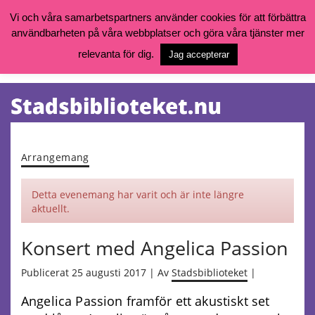
Vi och våra samarbetspartners använder cookies för att förbättra
användbarheten på våra webbplatser och göra våra tjänster mer
Öppettider, katalog och kontakt
Vill du söka böcker, logga in på ditt bibliotekskonto eller nå övriga
relevanta för dig.
Jag accepterar
tjänster gå till:
goteborg.se/bibliotek
Kalendarium
Tjänster
Arrangemang
Detta evenemang har varit och är inte längre
aktuellt.
Konsert med Angelica Passion
Publicerat 25 augusti 2017 | Av
Stadsbiblioteket
|
Angelica Passion framför ett akustiskt set