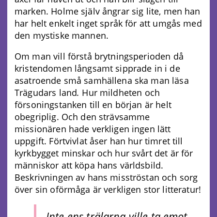
marken. Holme själv ångrar sig lite, men han
har helt enkelt inget språk för att umgås med
den mystiske mannen.
Om man vill förstå brytningsperioden då
kristendomen långsamt sipprade in i de
asatroende små samhällena ska man läsa
Trägudars land
.
Hur mildheten och
försoningstanken till en början är helt
obegriplig. Och den strävsamme
missionären hade verkligen ingen lätt
uppgift. Förtvivlat åser han hur timret till
kyrkbygget minskar och hur svårt det är för
människor att köpa hans världsbild.
Beskrivningen av hans misströstan och sorg
över sin oförmåga är verkligen stor litteratur!
Inte ens trälarna ville ta emot