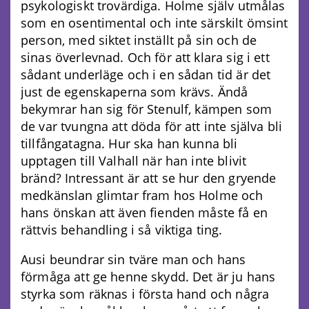
psykologiskt trovärdiga. Holme själv utmålas
som en osentimental och inte särskilt ömsint
person, med siktet inställt på sin och de
sinas överlevnad. Och för att klara sig i ett
sådant underläge och i en sådan tid är det
just de egenskaperna som krävs. Ändå
bekymrar han sig för Stenulf, kämpen som
de var tvungna att döda för att inte själva bli
tillfångatagna. Hur ska han kunna bli
upptagen till Valhall när han inte blivit
bränd? Intressant är att se hur den gryende
medkänslan glimtar fram hos Holme och
hans önskan att även fienden måste få en
rättvis behandling i så viktiga ting.
Ausi beundrar sin tväre man och hans
förmåga att ge henne skydd. Det är ju hans
styrka som räknas i första hand och några