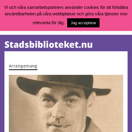
Vi och våra samarbetspartners använder cookies för att förbättra
användbarheten på våra webbplatser och göra våra tjänster mer
Öppettider, katalog och kontakt
Vill du söka böcker, logga in på ditt bibliotekskonto eller nå övriga
relevanta för dig.
Jag accepterar
tjänster gå till:
goteborg.se/bibliotek
Kalendarium
Tjänster
Arrangemang