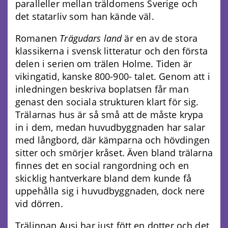
paralleller mellan träldomens Sverige och
det statarliv som han kände väl.
Romanen
Trägudars land
är en av de stora
klassikerna i svensk litteratur och den första
delen i serien om trälen Holme. Tiden är
vikingatid, kanske 800-900- talet. Genom att i
inledningen beskriva boplatsen får man
genast den sociala strukturen klart för sig.
Trälarnas hus är så små att de måste krypa
in i dem, medan huvudbyggnaden har salar
med långbord, där kämparna och hövdingen
sitter och smörjer kråset. Även bland trälarna
finnes det en social rangordning och en
skicklig hantverkare bland dem kunde få
uppehålla sig i huvudbyggnaden, dock nere
vid dörren.
Trälinnan Ausi har just fött en dotter och det