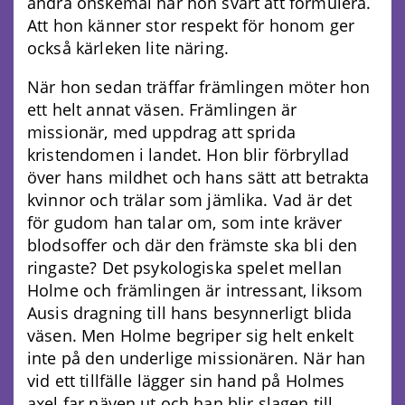
andra önskemål har hon svårt att formulera.
Att hon känner stor respekt för honom ger
också kärleken lite näring.
När hon sedan träffar främlingen möter hon
ett helt annat väsen. Främlingen är
missionär, med uppdrag att sprida
kristendomen i landet. Hon blir förbryllad
över hans mildhet och hans sätt att betrakta
kvinnor och trälar som jämlika. Vad är det
för gudom han talar om, som inte kräver
blodsoffer och där den främste ska bli den
ringaste? Det psykologiska spelet mellan
Holme och främlingen är intressant, liksom
Ausis dragning till hans besynnerligt blida
väsen. Men Holme begriper sig helt enkelt
inte på den underlige missionären. När han
vid ett tillfälle lägger sin hand på Holmes
axel far näven ut och han blir slagen till