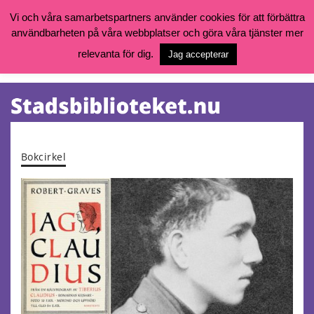
Vi och våra samarbetspartners använder cookies för att förbättra
användbarheten på våra webbplatser och göra våra tjänster mer
Öppettider, katalog och kontakt
Vill du söka böcker, logga in på ditt bibliotekskonto eller nå övriga
relevanta för dig.
Jag accepterar
tjänster gå till:
goteborg.se/bibliotek
Kalendarium
Tjänster
Bokcirkel