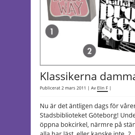
Klassikerna damma
Publicerat 2 mars 2011 | Av
Elin F
|
Nu är det äntligen dags för våre
Stadsbiblioteket Göteborg!
Under
öppna bokcirkel, närmre på ständ
alla har läst, eller kanske inte..?