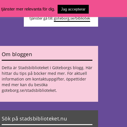
Vill du söka böcker, logga in på ditt
jänster mer relevanta för dig.
Jag accepterar
bibliotekskonto eller nå övriga
tjänster gå till:
goteborg.se/bibliotek
Om bloggen
Detta är Stadsbiblioteket i Göteborgs blogg. Här
hittar du tips på böcker med mer. För aktuell
information om kontaktuppgifter, öppettider
med mer kan du besöka
goteborg.se/stadsbiblioteket
.
Sök på stadsbiblioteket.nu