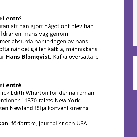
ri entré
utan att han gjort något ont blev han
kildrar en mans väg genom
ltmer absurda hanteringen av hans
ofta när det gäller Kafk a, människans
 är
Hans Blomqvist,
Kafka översättare
ri entré
a fick Edith Wharton för denna roman
ntioner i 1870-talets New York-
isten Newland följa konventionerna
son
, författare, journalist och USA-