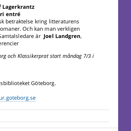
f Lagerkrantz
ri entré
k betraktelse kring litteraturens
komaner. Och kan man verkligen
 Samtalsledare är
Joel Landgren
,
erencier
rg och Klassikerprat start måndag 7/3 i
adsbiblioteket Göteborg.
ur.goteborg.se