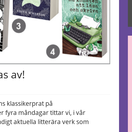
s av!
ns klassikerprat på
 fyra måndagar tittar vi, i vår
igt aktuella litterära verk som