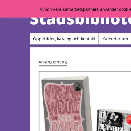
Vi och våra samarbetspartners använder cookies 
Öppettider, katalog och kontakt
Kalendarium
Arrangemang