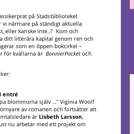
assikerprat på Stadsbiblioteket
 vi närmare på ständigt aktuella
st, eller kanske inte..? Kom och
ka ditt litterära kapital genom ren och
ungerar som en öppen bokcirkel –
 för kvällarna är
BonnierPocket
och
ker:
i entré
öpa blommorna själv …” Viginia Woolf
 förnyare av romanen och fortsätter att
amtalsledare är
Lisbeth Larsson
,
just nu arbetar med ett projekt om