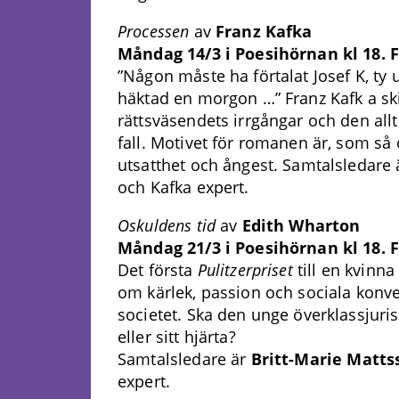
Processen
av
Franz Kafka
Måndag 14/3 i Poesihörnan kl 18. F
”Någon måste ha förtalat Josef K, ty 
häktad en morgon …” Franz Kafk a s
rättsväsendets irrgångar och den al
fall. Motivet för romanen är, som så 
utsatthet och ångest. Samtalsledare
och Kafka expert.
Oskuldens tid
av
Edith Wharton
Måndag 21/3 i Poesihörnan kl 18. F
Det första
Pulitzerpriset
till en kvinn
om kärlek, passion och sociala konve
societet. Ska den unge överklassjur
eller sitt hjärta?
Samtalsledare är
Britt-Marie Matts
expert.