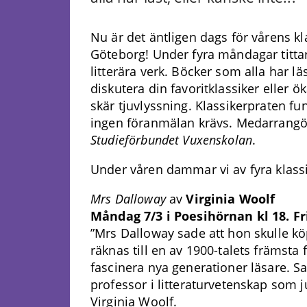
Nu är det äntligen dags för vårens kl
Göteborg! Under fyra måndagar tittar
litterära verk. Böcker som alla har lä
diskutera din favoritklassiker eller ö
skär tjuvlyssning. Klassikerpraten f
ingen föranmälan krävs. Medarrangör
Studieförbundet Vuxenskolan
.
Under våren dammar vi av fyra klassi
Mrs Dalloway
av
Virginia Woolf
Måndag 7/3 i Poesihörnan kl 18. Fr
”Mrs Dalloway sade att hon skulle k
räknas till en av 1900-talets främsta
fascinera nya generationer läsare. S
professor i litteraturvetenskap som 
Virginia Woolf.