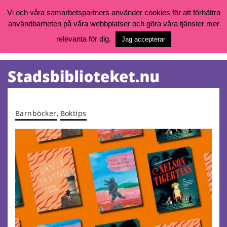
Vi och våra samarbetspartners använder cookies för att förbättra
användbarheten på våra webbplatser och göra våra tjänster mer
Öppettider, katalog och kontakt
Vill du söka böcker, logga in på ditt bibliotekskonto eller nå övriga
relevanta för dig.
Jag accepterar
tjänster gå till:
goteborg.se/bibliotek
Kalendarium
Tjänster
Barnböcker
,
Boktips