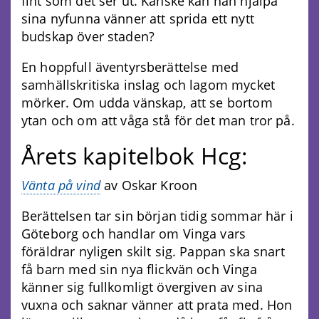
fint som det ser ut. Kanske kan han hjälpa
sina nyfunna vänner att sprida ett nytt
budskap över staden?
En hoppfull äventyrsberättelse med
samhällskritiska inslag och lagom mycket
mörker. Om udda vänskap, att se bortom
ytan och om att våga stå för det man tror på.
Årets kapitelbok Hcg:
Vänta på vind
av Oskar Kroon
Berättelsen tar sin början tidig sommar här i
Göteborg och handlar om Vinga vars
föräldrar nyligen skilt sig. Pappan ska snart
få barn med sin nya flickvän och Vinga
känner sig fullkomligt övergiven av sina
vuxna och saknar vänner att prata med. Hon