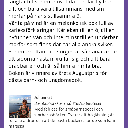
längtar till sommarlovet då hon får fly från
allt och bara vara tillsammans med sin
morfar på hans stillsamma ö.
Vänta på vind är en melankolisk bok full av
kärleksförklaringar. Kärleken till en ö, till en
nyfunnen vän och inte minst till en underbar
morfar som finns där när alla andra sviker.
Sommarhettan och sorgen är så närvarande
att sidorna nästan krullar sig och allt bara
drabbar en och är så himla himla bra.
Boken är vinnare av årets Augustpris för
bästa barn- och ungdomsbok.
Johanna J
Barnbibliotekarie på Stadsbiblioteket
Med fäbless för småbarnspoesi och
storbarnsböcker. Tycker att högläsning är
för alla åldrar och att de bästa böckerna är de som känns
magiska.