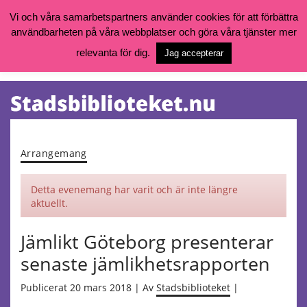
Vi och våra samarbetspartners använder cookies för att förbättra
användbarheten på våra webbplatser och göra våra tjänster mer
Öppettider, katalog och kontakt
Vill du söka böcker, logga in på ditt bibliotekskonto eller nå övriga
relevanta för dig.
Jag accepterar
tjänster gå till:
goteborg.se/bibliotek
Kalendarium
Tjänster
Arrangemang
Detta evenemang har varit och är inte längre
aktuellt.
Jämlikt Göteborg presenterar
senaste jämlikhetsrapporten
Publicerat 20 mars 2018 | Av
Stadsbiblioteket
|