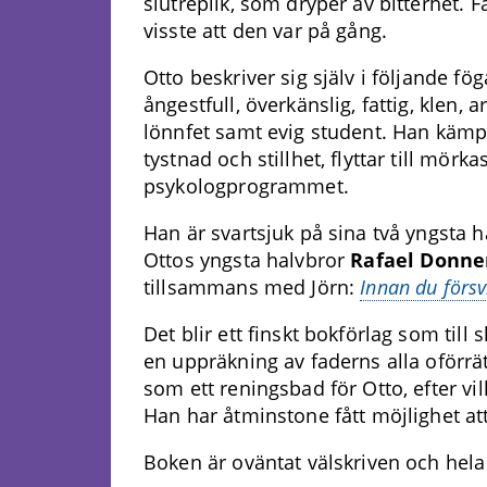
slutreplik, som dryper av bitterhet.
visste att den var på gång.
Otto beskriver sig själv i följande f
ångestfull, överkänslig, fattig, klen, 
lönnfet samt evig student. Han kä
tystnad och stillhet, flyttar till mör
psykologprogrammet.
Han är svartsjuk på sina två yngsta h
Ottos yngsta halvbror
Rafael Donn
tillsammans med Jörn:
Innan du försv
Det blir ett finskt bokförlag som till
en uppräkning av faderns alla oförrä
som ett reningsbad för Otto, efter vilk
Han har åtminstone fått möjlighet att
Boken är oväntat välskriven och hela 