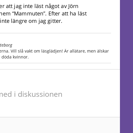
 att jag inte läst något av Jörn
 hem “Mammuten”. Efter att ha läst
nte längre om jag gitter.
öteborg
rna. Vill slå vakt om läsglädjen! Är allätare, men älskar
r döda kvinnor.
ed i diskussionen