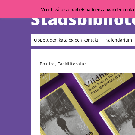
Vi och våra samarbetspartners använder cookies 
Öppettider, katalog och kontakt
Kalendarium
Boktips
,
Facklitteratur