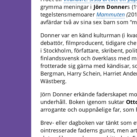
grymma meningar i
Jörn Donner
s (
tegelstensmemoarer
Mammuten
(
201
avfärdar två av sina sex barn som “m
Donner var en känd kulturman (i kvad
debattör, filmproducent, tidigare chef
i Stockholm, författare, skribent, polit
finlandssvensk och överklass med m
frotterade sig gärna med kändisar, 
Bergman, Harry Schein, Harriet Ande
Wästberg.
Jörn Donner erkände faderskapet mot 
underhåll. Boken igenom suktar
Ott
arrogante och ouppnåelige far, som h
Brev- eller dagboken var tänkt som et
ointresserade faderns gunst, men art