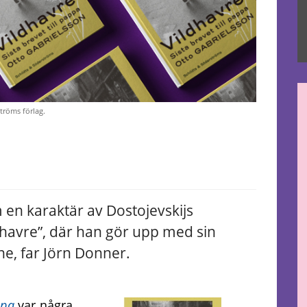
tröms förlag.
 en karaktär av Dostojevskijs
havre”, där han gör upp med sin
ne, far Jörn Donner.
appa
var några