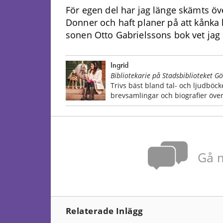
För egen del har jag länge skämts över
Donner och haft planer på att kånka
sonen Otto Gabrielssons bok vet jag i
Ingrid
Bibliotekarie på Stadsbiblioteket G
Trivs bäst bland tal- och ljudböcke
brevsamlingar och biografier öve
Gå m
Relaterade Inlägg