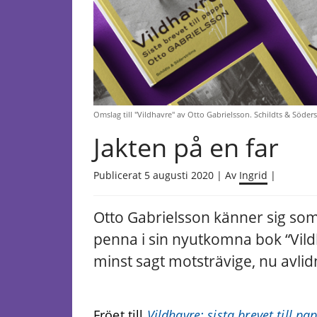
Omslag till "Vildhavre" av Otto Gabrielsson. Schildts & Söders
Jakten på en far
Publicerat 5 augusti 2020 | Av
Ingrid
|
Otto Gabrielsson känner sig som
penna i sin nyutkomna bok “Vild
minst sagt motsträvige, nu avlid
Fröet till
Vildhavre: sista brevet till p