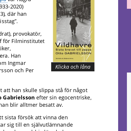
1933-2020)
3)
,
där han
isstag”.
rat), provokatör,
 för Filminstitutet
iker,
era. Han
som Ingmar
Klicka och låna
rsson och Per
att han skulle slippa stå för något
o Gabrielsson
efter sin egocentriske,
an blir alltmer besatt av.
t sista försök att vinna den
ar sig till en självutlämnande