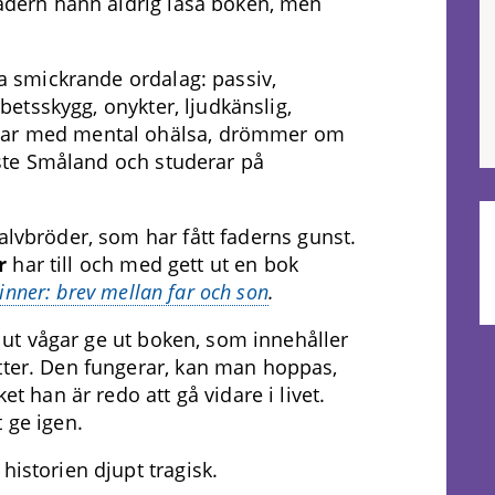
 Fadern hann aldrig läsa boken, men
öga smickrande ordalag: passiv,
arbetsskygg, onykter, ljudkänslig,
mpar med mental ohälsa, drömmer om
kaste Småland och studerar på
alvbröder, som har fått faderns gunst.
er
har till och med gett ut en bok
inner: brev mellan far och son
.
 slut vågar ge ut boken, som innehåller
tter. Den fungerar, kan man hoppas,
et han är redo att gå vidare i livet.
 ge igen.
historien djupt tragisk.