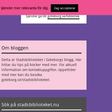
Vill du söka böcker, logga in på ditt
jänster mer relevanta för dig.
Jag accepterar
bibliotekskonto eller nå övriga
tjänster gå till:
goteborg.se/bibliotek
Om bloggen
Detta är Stadsbiblioteket i Göteborgs blogg. Här
hittar du tips på böcker med mer. För aktuell
information om kontaktuppgifter, öppettider
med mer kan du besöka
goteborg.se/stadsbiblioteket
.
Sök på stadsbiblioteket.nu