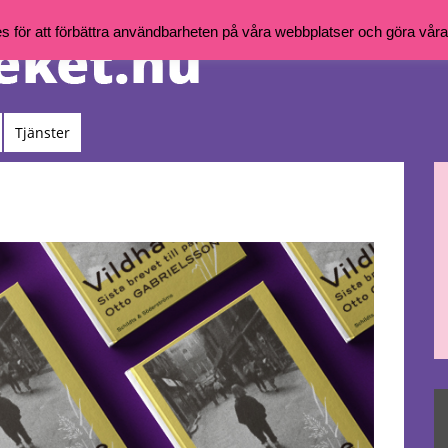
för att förbättra användbarheten på våra webbplatser och göra våra t
Tjänster