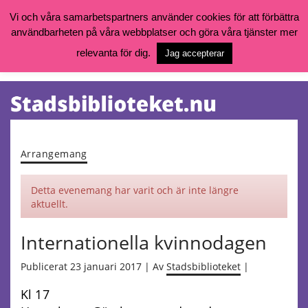
Vi och våra samarbetspartners använder cookies för att förbättra
användbarheten på våra webbplatser och göra våra tjänster mer
Öppettider, katalog och kontakt
Vill du söka böcker, logga in på ditt bibliotekskonto eller nå övriga
relevanta för dig.
Jag accepterar
tjänster gå till:
goteborg.se/bibliotek
Kalendarium
Tjänster
Arrangemang
Detta evenemang har varit och är inte längre
aktuellt.
Internationella kvinnodagen
Publicerat 23 januari 2017 | Av
Stadsbiblioteket
|
Kl 17