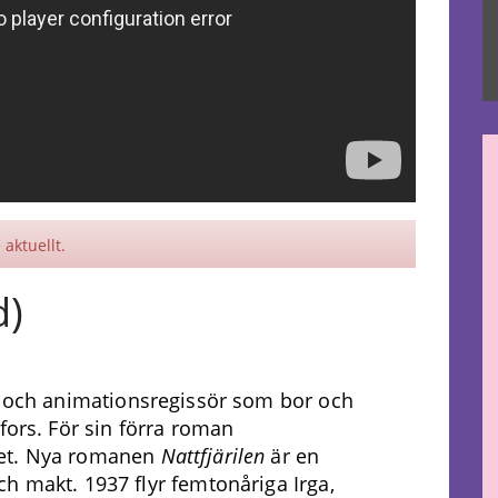
aktuellt.
d)
re och animationsregissör som bor och
fors. För sin förra roman
set. Nya romanen
Nattfjärilen
är en
h makt. 1937 flyr femtonåriga Irga,