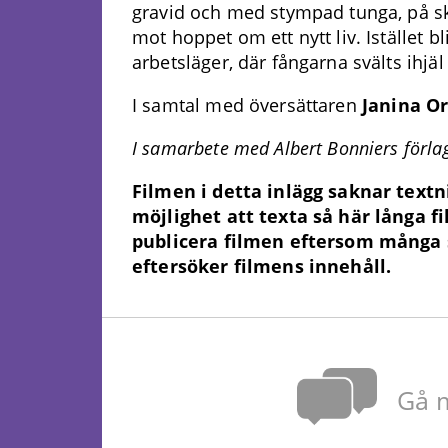
gravid och med stympad tunga, på ski
mot hoppet om ett nytt liv. Istället 
arbetsläger, där fångarna svälts ihjäl 
I samtal med översättaren
Janina Or
I samarbete med Albert Bonniers förla
Filmen i detta inlägg saknar textn
möjlighet att texta så här långa fi
publicera filmen eftersom många 
eftersöker filmens innehåll.
Gå m