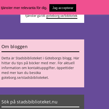
Vill du söka böcker, logga in på ditt
jänster mer relevanta för dig.
Jag accepterar
bibliotekskonto eller nå övriga
tjänster gå till:
goteborg.se/bibliotek
Om bloggen
Detta är Stadsbiblioteket i Göteborgs blogg. Här
hittar du tips på böcker med mer. För aktuell
information om kontaktuppgifter, öppettider
med mer kan du besöka
goteborg.se/stadsbiblioteket
.
Sök på stadsbiblioteket.nu