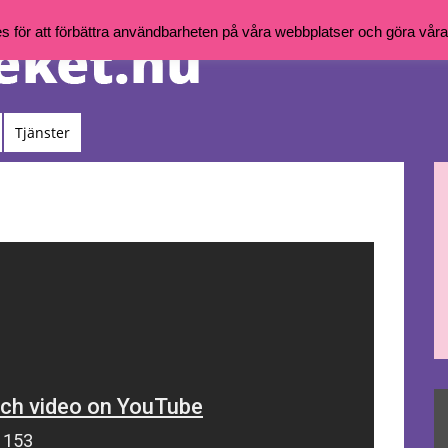
för att förbättra användbarheten på våra webbplatser och göra våra t
Tjänster