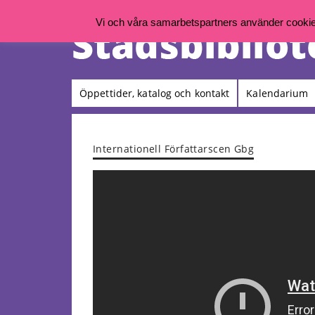
Vi och våra samarbetspartners använder cookies 
Öppettider, katalog och kontakt
Kalendarium
Internationell Författarscen Gbg