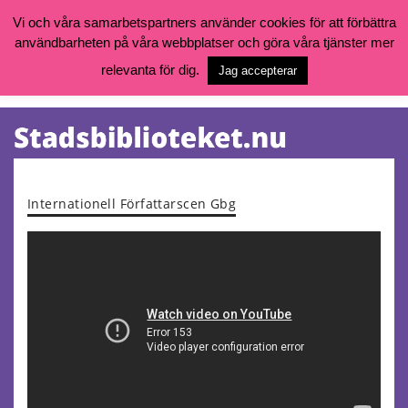
Vi och våra samarbetspartners använder cookies för att förbättra
användbarheten på våra webbplatser och göra våra tjänster mer
Öppettider, katalog och kontakt
Vill du söka böcker, logga in på ditt bibliotekskonto eller nå övriga
relevanta för dig.
Jag accepterar
tjänster gå till:
goteborg.se/bibliotek
Kalendarium
Tjänster
Internationell Författarscen Gbg