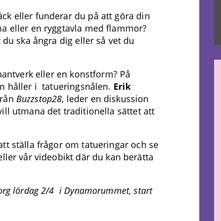
k eller funderar du på att göra din
ma eller en ryggtavla med flammor?
 du ska ångra dig eller så vet du
thantverk eller en konstform? På
m håller i tatueringsnålen.
Erik
från
Buzzstop28
, leder en diskussion
ll utmana det traditionella sättet att
tt ställa frågor om tatueringar och se
ller vår videobikt där du kan berätta
borg lördag 2/4 i Dynamorummet, start