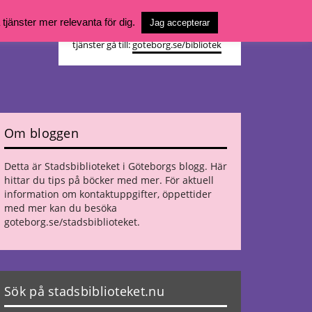
Vill du söka böcker, logga in på ditt
jänster mer relevanta för dig.
Jag accepterar
bibliotekskonto eller nå övriga
tjänster gå till:
goteborg.se/bibliotek
Om bloggen
Detta är Stadsbiblioteket i Göteborgs blogg. Här
hittar du tips på böcker med mer. För aktuell
information om kontaktuppgifter, öppettider
med mer kan du besöka
goteborg.se/stadsbiblioteket
.
Sök på stadsbiblioteket.nu