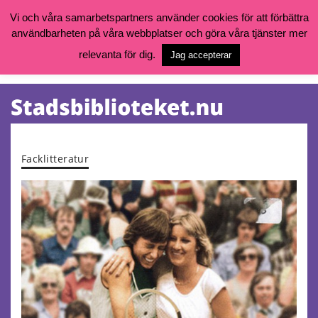
Vi och våra samarbetspartners använder cookies för att förbättra
användbarheten på våra webbplatser och göra våra tjänster mer
Öppettider, katalog och kontakt
Vill du söka böcker, logga in på ditt bibliotekskonto eller nå övriga
relevanta för dig.
Jag accepterar
tjänster gå till:
goteborg.se/bibliotek
Kalendarium
Tjänster
Facklitteratur