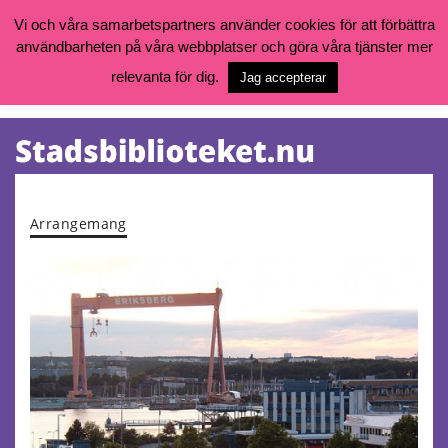
Vi och våra samarbetspartners använder cookies för att förbättra
användbarheten på våra webbplatser och göra våra tjänster mer
Öppettider, katalog och kontakt
Vill du söka böcker, logga in på ditt bibliotekskonto eller nå övriga
relevanta för dig.
Jag accepterar
tjänster gå till:
goteborg.se/bibliotek
Kalendarium
Tjänster
Arrangemang