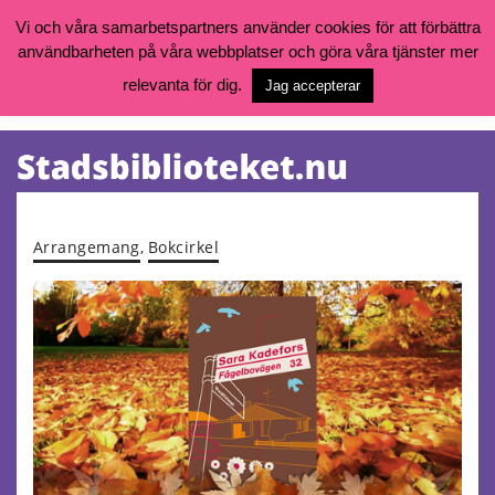
Vi och våra samarbetspartners använder cookies för att förbättra
användbarheten på våra webbplatser och göra våra tjänster mer
Öppettider, katalog och kontakt
Vill du söka böcker, logga in på ditt bibliotekskonto eller nå övriga
relevanta för dig.
Jag accepterar
tjänster gå till:
goteborg.se/bibliotek
Kalendarium
Tjänster
Arrangemang
,
Bokcirkel