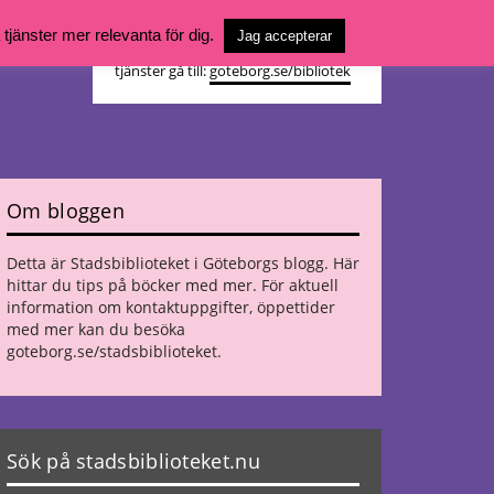
Vill du söka böcker, logga in på ditt
jänster mer relevanta för dig.
Jag accepterar
bibliotekskonto eller nå övriga
tjänster gå till:
goteborg.se/bibliotek
Om bloggen
Detta är Stadsbiblioteket i Göteborgs blogg. Här
hittar du tips på böcker med mer. För aktuell
information om kontaktuppgifter, öppettider
med mer kan du besöka
goteborg.se/stadsbiblioteket
.
Sök på stadsbiblioteket.nu