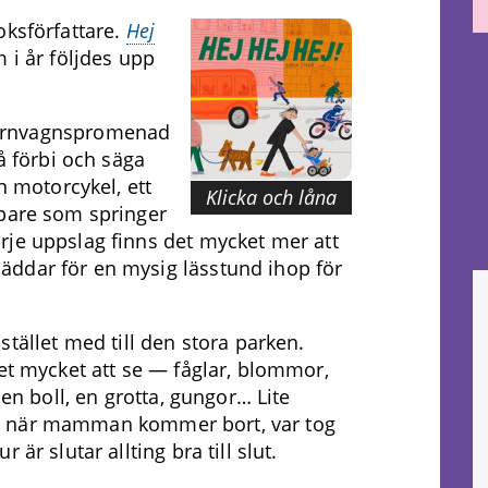
oksförfattare.
Hej
 i år följdes upp
barnvagnspromenad
gå förbi och säga
n motorcykel, ett
Klicka och låna
öpare som springer
rje uppslag finns det mycket mer att
ddar för en mysig lässtund ihop för
 istället med till den stora parken.
et mycket att se — fåglar, blommor,
 en boll, en grotta, gungor… Lite
allt när mamman kommer bort, var tog
är slutar allting bra till slut.