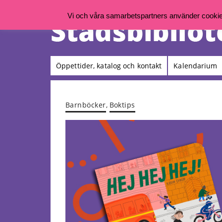
Vi och våra samarbetspartners använder cookies 
Öppettider, katalog och kontakt
Kalendarium
Barnböcker
,
Boktips