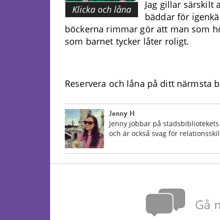
Jag gillar särskilt
Klicka och låna
bäddar för igenkä
böckerna rimmar gör att man som högl
som barnet tycker låter roligt.
Reservera och låna på ditt närmsta bi
Jenny H
Jenny jobbar på stadsbiblioteket
och är också svag för relationssk
Gå m