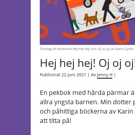
Omslag till böckerna Hej hej hej! och Oj oj oj! av Karin Cyrén. L
Hej hej hej! Oj oj oj
Publicerat 22 juni 2021 | Av
Jenny H
|
En pekbok med hårda pärmar är 
allra yngsta barnen. Min dotter 
och påhittiga böckerna av Karin
att titta på!