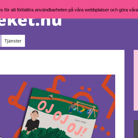
för att förbättra användbarheten på våra webbplatser och göra våra t
Tjänster