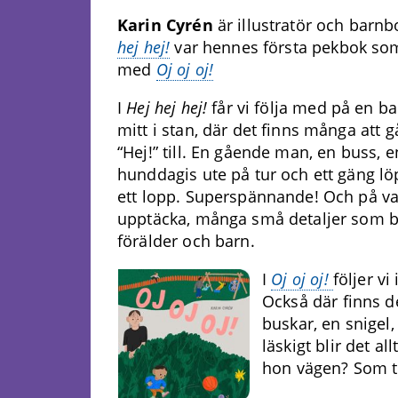
Karin Cyrén
är illustratör och barnb
hej hej!
var hennes första pekbok som
med
Oj oj oj!
I
Hej hej hej!
får vi följa med på en 
mitt i stan, där det finns många att 
“Hej!” till. En gående man, en buss, e
hunddagis ute på tur och ett gäng l
ett lopp. Superspännande! Och på va
upptäcka, många små detaljer som bä
förälder och barn.
I
Oj oj oj!
följer vi
Också där finns d
buskar, en snigel,
läskigt blir det 
hon vägen? Som tur 