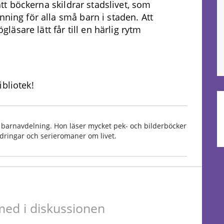
 att böckerna skildrar stadslivet, som
nning för alla små barn i staden. Att
äsare lätt får till en härlig rytm
bliotek!
s barnavdelning. Hon läser mycket pek- och bilderböcker
ildringar och serieromaner om livet.
ed i diskussionen