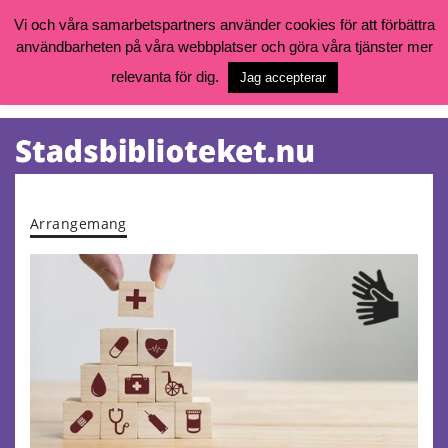
Vi och våra samarbetspartners använder cookies för att förbättra
användbarheten på våra webbplatser och göra våra tjänster mer
Öppettider, katalog och kontakt
Vill du söka böcker, logga in på ditt bibliotekskonto eller nå övriga
relevanta för dig.
Jag accepterar
tjänster gå till:
goteborg.se/bibliotek
Kalendarium
Tjänster
Arrangemang