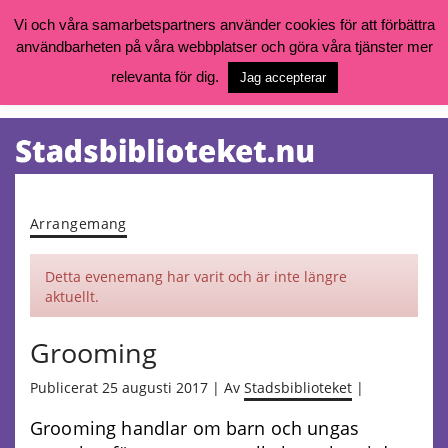
Vi och våra samarbetspartners använder cookies för att förbättra
användbarheten på våra webbplatser och göra våra tjänster mer
Öppettider, katalog och kontakt
Vill du söka böcker, logga in på ditt bibliotekskonto eller nå övriga
relevanta för dig.
Jag accepterar
tjänster gå till:
goteborg.se/bibliotek
Kalendarium
Tjänster
Arrangemang
Detta evenemang har varit och är inte längre
aktuellt.
Grooming
Publicerat 25 augusti 2017 | Av
Stadsbiblioteket
|
Grooming handlar om barn och ungas