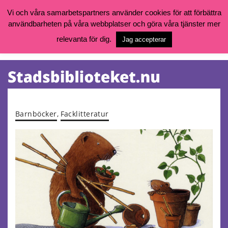
Vi och våra samarbetspartners använder cookies för att förbättra
användbarheten på våra webbplatser och göra våra tjänster mer
Öppettider, katalog och kontakt
Vill du söka böcker, logga in på ditt bibliotekskonto eller nå övriga
relevanta för dig.
Jag accepterar
tjänster gå till:
goteborg.se/bibliotek
Kalendarium
Tjänster
Barnböcker
,
Facklitteratur