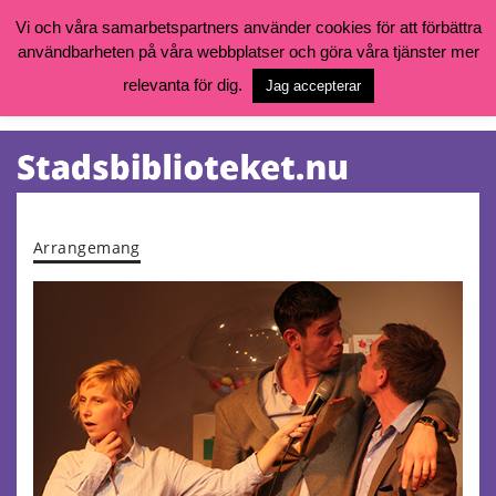
Vi och våra samarbetspartners använder cookies för att förbättra
användbarheten på våra webbplatser och göra våra tjänster mer
Öppettider, katalog och kontakt
Vill du söka böcker, logga in på ditt bibliotekskonto eller nå övriga
relevanta för dig.
Jag accepterar
tjänster gå till:
goteborg.se/bibliotek
Kalendarium
Tjänster
Arrangemang