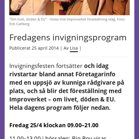
"Om livet, döden & EU" - missa inte Improverket föreställning idag. Foto:
Erik Carlberg
Fredagens invigningsprogram
Publicerat 25 april 2014 | Av
Lisa
|
Invigningsfesten fortsätter
och idag
rivstartar bland annat Företagarinfo
med en uppsjö av kunniga rådgivare på
plats, och så blir det föreställning med
Improverket – om livet, döden & EU.
Hela dagens program följer nedan.
Fredag 25/4 klockan 09.00–21.00
11.00–13.00 i hörsalen: Bio Roy visar