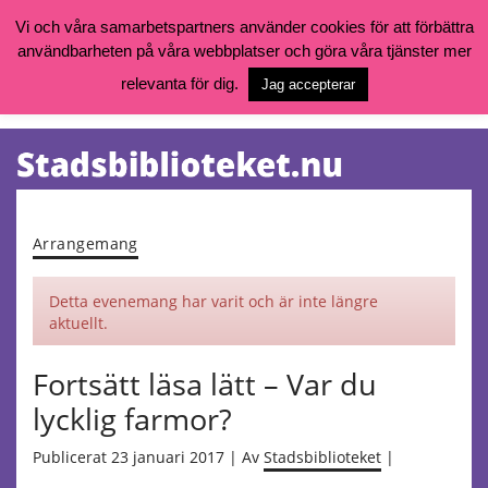
Vi och våra samarbetspartners använder cookies för att förbättra
användbarheten på våra webbplatser och göra våra tjänster mer
Öppettider, katalog och kontakt
Vill du söka böcker, logga in på ditt bibliotekskonto eller nå övriga
relevanta för dig.
Jag accepterar
tjänster gå till:
goteborg.se/bibliotek
Kalendarium
Tjänster
Arrangemang
Detta evenemang har varit och är inte längre
aktuellt.
Fortsätt läsa lätt – Var du
lycklig farmor?
Publicerat 23 januari 2017 | Av
Stadsbiblioteket
|