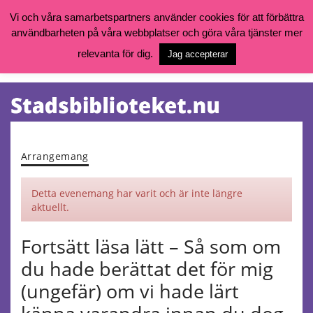
Vi och våra samarbetspartners använder cookies för att förbättra
användbarheten på våra webbplatser och göra våra tjänster mer
Öppettider, katalog och kontakt
Vill du söka böcker, logga in på ditt bibliotekskonto eller nå övriga
relevanta för dig.
Jag accepterar
tjänster gå till:
goteborg.se/bibliotek
Kalendarium
Tjänster
Arrangemang
Detta evenemang har varit och är inte längre
aktuellt.
Fortsätt läsa lätt – Så som om
du hade berättat det för mig
(ungefär) om vi hade lärt