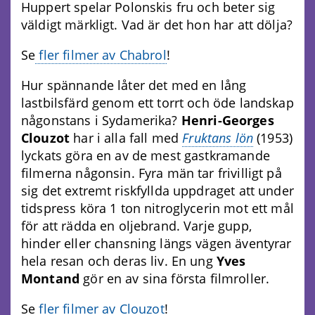
Huppert spelar Polonskis fru och beter sig
väldigt märkligt. Vad är det hon har att dölja?
Se
fler filmer av Chabrol
!
Hur spännande låter det med en lång
lastbilsfärd genom ett torrt och öde landskap
någonstans i Sydamerika?
Henri-Georges
Clouzot
har i alla fall med
Fruktans lön
(1953)
lyckats göra en av de mest gastkramande
filmerna någonsin. Fyra män tar frivilligt på
sig det extremt riskfyllda uppdraget att under
tidspress köra 1 ton nitroglycerin mot ett mål
för att rädda en oljebrand. Varje gupp,
hinder eller chansning längs vägen äventyrar
hela resan och deras liv. En ung
Yves
Montand
gör en av sina första filmroller.
Se
fler filmer av Clouzot
!