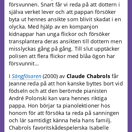
försvunnen. Snart får vi reda på att dottern i
själva verket lever och att pappan försöker
byta ut hennes ansikte som blivit skadat i en
olycka. Med hjälp av en kompanjon
kidnappar han unga flickor och försöker
transplantera deras ansikten till dottern men
misslyckas gång på gång. Till slut upptäcker
polisen att flera flickor med blåa ögon har
försvunnit…
I
Sängfösaren
(2000) av
Claude Chabrols
får
Jeanne reda på att hon kanske byttes bort vid
födseln och att den berömde pianisten
André Polonski kan vara hennes riktiga
pappa. Hon börjar ta pianolektioner hos
honom för att försöka ta reda på sanningen
och lär samtidigt känna hela hans familj.
Chabrols favoritskådespelerska Isabelle