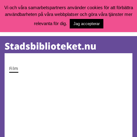
Vi och våra samarbetspartners använder cookies för att förbättra
användbarheten på våra webbplatser och göra våra tjänster mer
Öppettider, katalog och kontakt
Vill du söka böcker, logga in på ditt bibliotekskonto eller nå övriga
relevanta för dig.
Jag accepterar
tjänster gå till:
goteborg.se/bibliotek
Kalendarium
Tjänster
Film