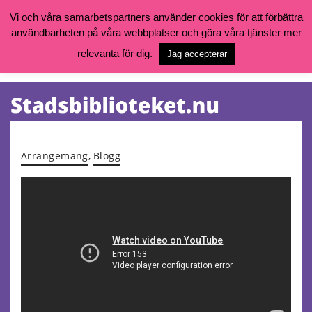
Vi och våra samarbetspartners använder cookies för att förbättra
användbarheten på våra webbplatser och göra våra tjänster mer
Öppettider, katalog och kontakt
Vill du söka böcker, logga in på ditt bibliotekskonto eller nå övriga
relevanta för dig.
Jag accepterar
tjänster gå till:
goteborg.se/bibliotek
Kalendarium
Tjänster
Arrangemang
,
Blogg