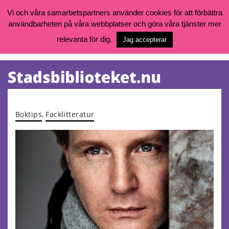
Vi och våra samarbetspartners använder cookies för att förbättra
användbarheten på våra webbplatser och göra våra tjänster mer
Öppettider, katalog och kontakt
Vill du söka böcker, logga in på ditt bibliotekskonto eller nå övriga
relevanta för dig.
Jag accepterar
tjänster gå till:
goteborg.se/bibliotek
Kalendarium
Tjänster
Boktips
,
Facklitteratur