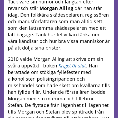
Tack vare sin humor och längtan efter
revansch står
Morgan Alling
där han står
idag. Den folkkära skådespelaren, regissören
och manusförfattaren som man alltid sett
som den lättsamma skådespelaren med ett
lätt bagage. Tänk hur fel vi kan tänka om
våra kändisar och hur bra vissa människor är
på att dölja sina brister.
2010 valde Morgan Alling att skriva om sin
svåra uppväxt i boken
Kriget är slut
. Han
berättade om stökiga fyllefester med
alkoholister, polisingripanden och
misshandel som hade skett om kvällarna tills
han fyllde 4 år. Under de första åren bodde
Morgan med sin mamma och lillebror
Stefan. De flyttade från lägenhet till lägenhet
tills Morgan och Stefan blev splittrade från