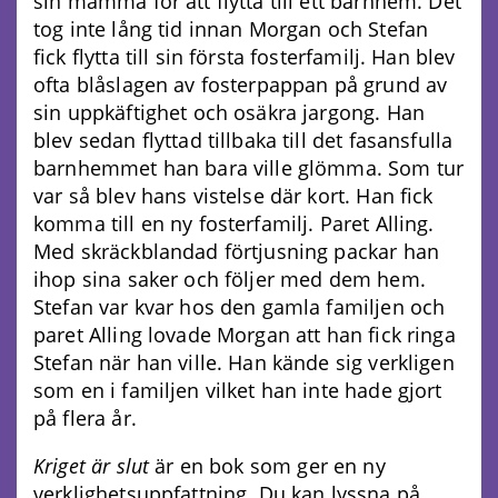
sin mamma för att flytta till ett barnhem. Det
tog inte lång tid innan Morgan och Stefan
fick flytta till sin första fosterfamilj. Han blev
ofta blåslagen av fosterpappan på grund av
sin uppkäftighet och osäkra jargong. Han
blev sedan flyttad tillbaka till det fasansfulla
barnhemmet han bara ville glömma. Som tur
var så blev hans vistelse där kort. Han fick
komma till en ny fosterfamilj. Paret Alling.
Med skräckblandad förtjusning packar han
ihop sina saker och följer med dem hem.
Stefan var kvar hos den gamla familjen och
paret Alling lovade Morgan att han fick ringa
Stefan när han ville. Han kände sig verkligen
som en i familjen vilket han inte hade gjort
på flera år.
Kriget är slut
är en bok som ger en ny
verklighetsuppfattning. Du kan lyssna på