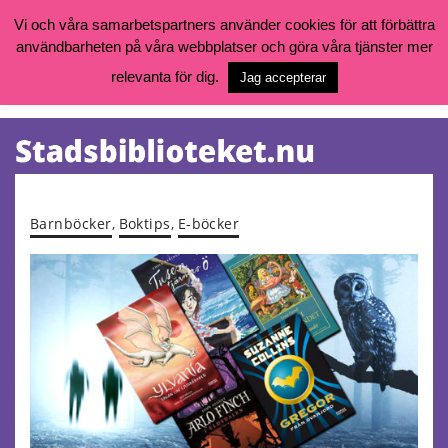
Vi och våra samarbetspartners använder cookies för att förbättra
användbarheten på våra webbplatser och göra våra tjänster mer
Öppettider, katalog och kontakt
Vill du söka böcker, logga in på ditt bibliotekskonto eller nå övriga
relevanta för dig.
Jag accepterar
tjänster gå till:
goteborg.se/bibliotek
Kalendarium
Tjänster
Barnböcker
,
Boktips
,
E-böcker