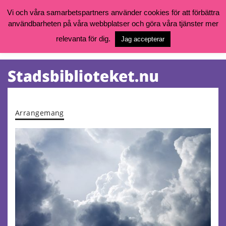
Vi och våra samarbetspartners använder cookies för att förbättra
användbarheten på våra webbplatser och göra våra tjänster mer
Öppettider, katalog och kontakt
Vill du söka böcker, logga in på ditt bibliotekskonto eller nå övriga
relevanta för dig.
Jag accepterar
tjänster gå till:
goteborg.se/bibliotek
Kalendarium
Tjänster
Arrangemang