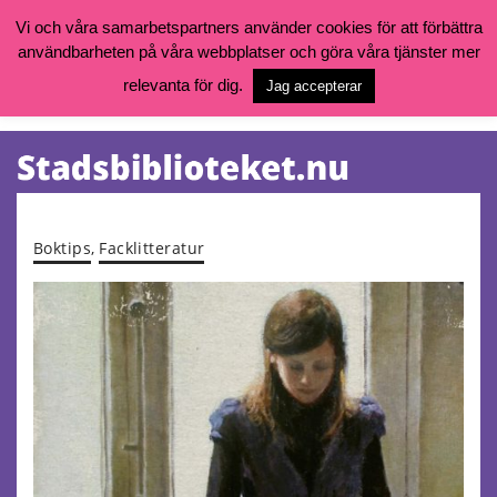
Vi och våra samarbetspartners använder cookies för att förbättra
användbarheten på våra webbplatser och göra våra tjänster mer
Öppettider, katalog och kontakt
Vill du söka böcker, logga in på ditt bibliotekskonto eller nå övriga
relevanta för dig.
Jag accepterar
tjänster gå till:
goteborg.se/bibliotek
Kalendarium
Tjänster
Boktips
,
Facklitteratur