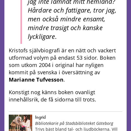
jag inte lämnat mitt hemland?
Hårdare och fattigare, tror jag,
men också mindre ensamt,
mindre trasigt och kanske
lyckligare.
Kristofs självbiografi är en nätt och vackert
utformad volym på endast 53 sidor
.
Boken
som utkom 2004 i original har nyligen
kommit på svenska i översättning av
Marianne Tufvesson
.
Konstigt nog känns boken ovanligt
innehållsrik, de få sidorna till trots.
Ingrid
Bibliotekarie på Stadsbiblioteket Göteborg
Trivs bäst bland tal- och ljudböckerna. Vill