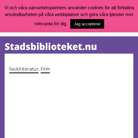
Vi och våra samarbetspartners använder cookies för att förbättra
användbarheten på våra webbplatser och göra våra tjänster mer
Öppettider, katalog och kontakt
Vill du söka böcker, logga in på ditt bibliotekskonto eller nå övriga
relevanta för dig.
Jag accepterar
tjänster gå till:
goteborg.se/bibliotek
Kalendarium
Tjänster
Facklitteratur
,
Film