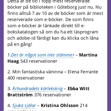
Detta är de tio i topp mest reserverade
böcker på biblioteken i Göteborg just nu. Nu
finns alltså 7 av 10 av de böcker som är mest
reserverade som e-böcker. De som finns
som e-böcker är länkade direkt till e-
bokskatalogen så om du ha ett läsprogram
och adobe-id färdigt kan du klicka och låna
på en gång!
1.
Det är något som inte stämmer
–
Martina
Haag
543 reservationer
2. Min fantastiska väninna – Elena Ferrante
400 reservationer
3.
Århundradets kärlekskrig
–
Ebba Witt
Brattström
376 reservationer
4.
Sjuka själar
–
Kristina Ohlsson
214