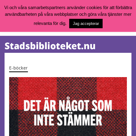
Vi och våra samarbetspartners använder cookies för att förbättra
användbarheten på våra webbplatser och göra våra tjänster mer
Öppettider, katalog och kontakt
Vill du söka böcker, logga in på ditt bibliotekskonto eller nå övriga
relevanta för dig.
Jag accepterar
tjänster gå till:
goteborg.se/bibliotek
Kalendarium
Tjänster
E-böcker