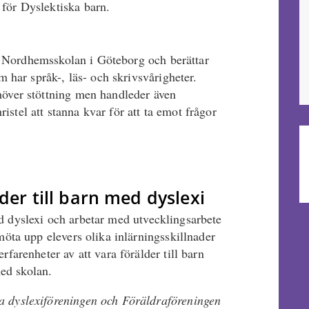
för Dyslektiska barn.
 Nordhemsskolan i Göteborg och berättar
m har språk-, läs- och skrivsvårigheter.
höver stöttning men handleder även
stel att stanna kvar för att ta emot frågor
lder till barn med dyslexi
ed dyslexi och arbetar med utvecklingsarbete
möta upp elevers olika inlärningsskillnader
rfarenheter av att vara förälder till barn
ed skolan.
a dyslexiföreningen och Föräldraföreningen