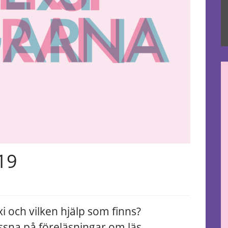
19
i och vilken hjälp som finns?
sna på föreläsningar om läs-