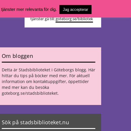
Vill du söka böcker, logga in på ditt
jänster mer relevanta för dig.
Jag accepterar
bibliotekskonto eller nå övriga
tjänster gå till:
goteborg.se/bibliotek
Om bloggen
Detta är Stadsbiblioteket i Göteborgs blogg. Här
hittar du tips på böcker med mer. För aktuell
information om kontaktuppgifter, öppettider
med mer kan du besöka
goteborg.se/stadsbiblioteket
.
Sök på stadsbiblioteket.nu