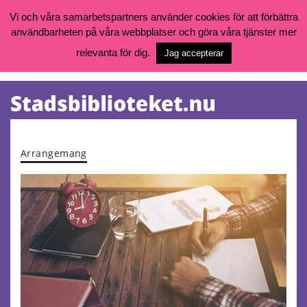
Vi och våra samarbetspartners använder cookies för att förbättra
användbarheten på våra webbplatser och göra våra tjänster mer
Öppettider, katalog och kontakt
Vill du söka böcker, logga in på ditt bibliotekskonto eller nå övriga
relevanta för dig.
Jag accepterar
tjänster gå till:
goteborg.se/bibliotek
Kalendarium
Tjänster
Arrangemang