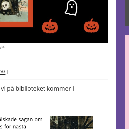
get.
rez
|
vi på biblioteket kommer i
 älskade sagan om
s för nästa