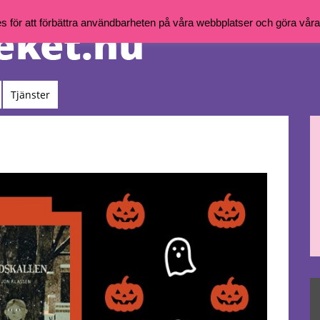
för att förbättra användbarheten på våra webbplatser och göra våra t
Tjänster