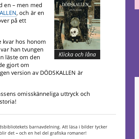
nd en – men med
ALLEN
, och är en
ver på ett
e kvar hos honom
st var han tvungen
Klicka och låna
han läste om den
ade gjort om
s egen version av DÖDSKALLEN är
assens omisskänneliga uttryck och
storia!
sbibliotekets barnavdelning. Att läsa i bilder tycker
blir det
–
och en hel del grafiska romaner!