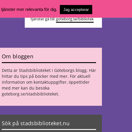
Vill du söka böcker, logga in på ditt
jänster mer relevanta för dig.
Jag accepterar
bibliotekskonto eller nå övriga
tjänster gå till:
goteborg.se/bibliotek
Om bloggen
Detta är Stadsbiblioteket i Göteborgs blogg. Här
hittar du tips på böcker med mer. För aktuell
information om kontaktuppgifter, öppettider
med mer kan du besöka
goteborg.se/stadsbiblioteket
.
Sök på stadsbiblioteket.nu