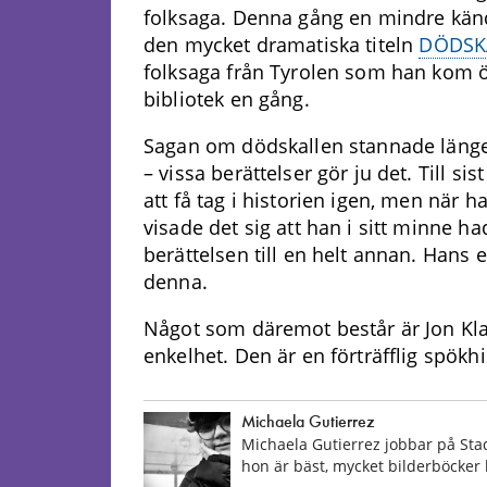
folksaga. Denna gång en mindre kä
den mycket dramatiska titeln
DÖDSK
folksaga från Tyrolen som han kom ö
bibliotek en gång.
Sagan om dödskallen stannade läng
– vissa berättelser gör ju det. Till si
att få tag i historien igen, men när 
visade det sig att han i sitt minne h
berättelsen till en helt annan. Han
denna.
Något som däremot består är Jon Kl
enkelhet. Den är en förträfflig spökhi
Michaela Gutierrez
Michaela
Gutierrez jobbar på Stad
hon är bäst, mycket bilderböcker 