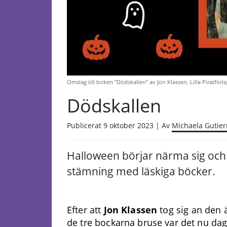
Omslag till boken "Dödskallen" av Jon Klassen. Lilla Piratförla
Dödskallen
Publicerat 9 oktober 2023 | Av
Michaela Gutier
Halloween börjar närma sig och 
stämning med läskiga böcker.
Efter att
Jon Klassen
tog sig an den
de tre bockarna bruse var det nu dag