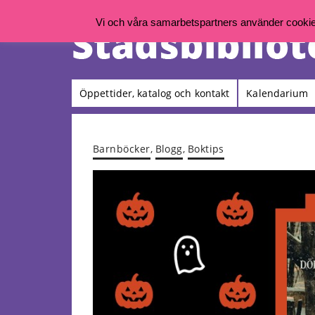
Vi och våra samarbetspartners använder cookies 
Öppettider, katalog och kontakt
Kalendarium
Barnböcker
,
Blogg
,
Boktips