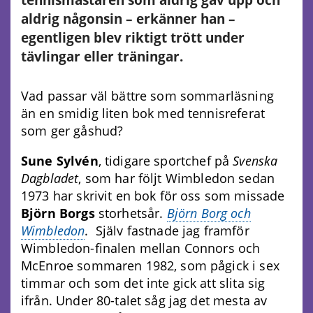
aldrig någonsin – erkänner han –
egentligen blev riktigt trött under
tävlingar eller träningar.
Vad passar väl bättre som sommarläsning
än en smidig liten bok med tennisreferat
som ger gåshud?
Sune Sylvén
, tidigare sportchef på
Svenska
Dagbladet
, som har följt Wimbledon sedan
1973 har skrivit en bok för oss som missade
Björn Borgs
storhetsår.
Björn Borg och
Wimbledon
. Själv fastnade jag framför
Wimbledon-finalen mellan Connors och
McEnroe sommaren 1982, som pågick i sex
timmar och som det inte gick att slita sig
ifrån. Under 80-talet såg jag det mesta av