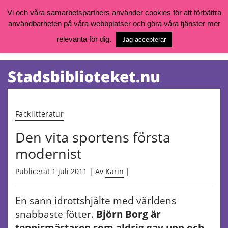
Vi och våra samarbetspartners använder cookies för att förbättra
användbarheten på våra webbplatser och göra våra tjänster mer
Öppettider, katalog och kontakt
Vill du söka böcker, logga in på ditt bibliotekskonto eller nå övriga
relevanta för dig.
Jag accepterar
tjänster gå till:
goteborg.se/bibliotek
Kalendarium
Tjänster
Facklitteratur
Den vita sportens första
modernist
Publicerat 1 juli 2011 | Av
Karin
|
En sann idrottshjälte med världens
snabbaste fötter.
Björn Borg är
tennismästaren som aldrig gav upp och