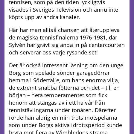
tennisen, som på den tiden lyckligtvis
visades i Sveriges Television och ännu inte
köpts upp av andra kanaler.
Här har man alltså chansen att återuppleva
de magiska tennisfinalerna 1976-1981, där
Sylvén har grävt sig ända in på centercourten
och serverar oss varje rysande set!
Det är också intressant läsning om den unge
Borg som spelade sönder garagedörrar
hemma i Södertälje, om hans enorma vilja,
de extremt snabba fötterna och det – till en
början – heta temperamentet som fick
honom att stängas av i ett halvår från
tennistävlingarna under tonåren. Därefter
rörde han aldrig en min trots motspelarna
som under Borgs aktiva idrottsperiod kunde
bryta mot flera av Wimbledons strama