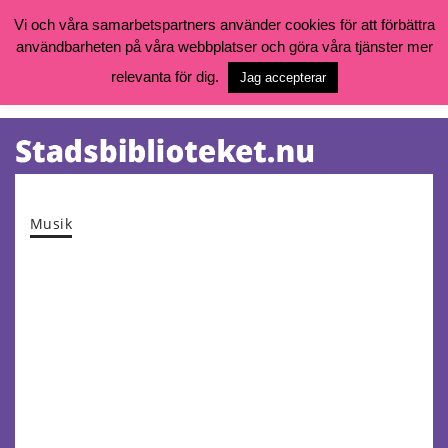
Vi och våra samarbetspartners använder cookies för att förbättra
användbarheten på våra webbplatser och göra våra tjänster mer
Öppettider, katalog och kontakt
Vill du söka böcker, logga in på ditt bibliotekskonto eller nå övriga
relevanta för dig.
Jag accepterar
tjänster gå till:
goteborg.se/bibliotek
Kalendarium
Tjänster
Musik