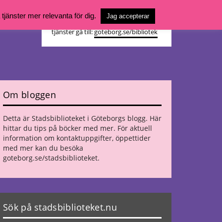
Vill du söka böcker, logga in på ditt
jänster mer relevanta för dig.
Jag accepterar
bibliotekskonto eller nå övriga
tjänster gå till:
goteborg.se/bibliotek
Om bloggen
Detta är Stadsbiblioteket i Göteborgs blogg. Här
hittar du tips på böcker med mer. För aktuell
information om kontaktuppgifter, öppettider
med mer kan du besöka
goteborg.se/stadsbiblioteket
.
Sök på stadsbiblioteket.nu