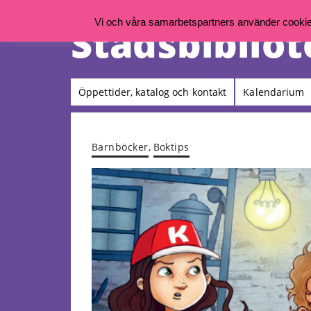
Vi och våra samarbetspartners använder cookies 
Öppettider, katalog och kontakt
Kalendarium
Barnböcker
,
Boktips