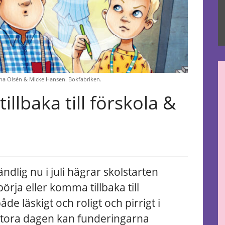
tina Olsén & Micke Hansen. Bokfabriken.
illbaka till förskola &
dlig nu i juli hägrar skolstarten
örja eller komma tillbaka till
de läskigt och roligt och pirrigt i
stora dagen kan funderingarna