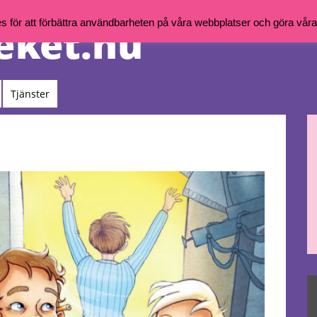
för att förbättra användbarheten på våra webbplatser och göra våra t
Tjänster