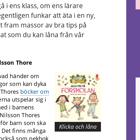
i ens klass, om ens lärare
entligen funkar att äta i en ny,
at fram massor av bra tips på
mat som du kan låna från vår
lsson Thore
, vad händer om
rågor som kan dyka
n Thores
böcker om
rna utspelar sig i
med i barnens
 Nilsson Thores
 för barn som ska
Klicka och låna
. Det finns många
ns också som pekbok