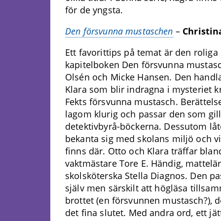
för de yngsta.
Den försvunna mustaschen
–
Christi
Ett favorittips på temat är den roli
kapitelboken Den försvunna mustasc
Olsén och Micke Hansen. Den handl
Klara som blir indragna i mysteriet k
Fekts försvunna mustasch. Berättelsen 
lagom klurig och passar den som gil
detektivbyrå-böckerna. Dessutom låt
bekanta sig med skolans miljö och v
finns där. Otto och Klara träffar bla
vaktmästare Tore E. Händig, mattelär
skolsköterska Stella Diagnos. Den pas
själv men särskilt att högläsa tillsam
brottet (en försvunnen mustasch?), 
det fina slutet. Med andra ord, ett jät