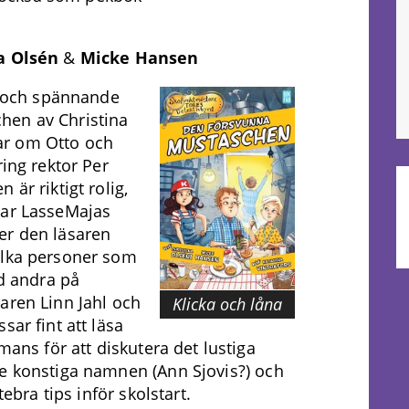
na Olsén
&
Micke Hansen
ga och spännande
hen av Christina
ar om Otto och
ring rektor Per
är riktigt rolig,
lar LasseMajas
er den läsaren
ilka personer som
nd andra på
aren Linn Jahl och
Klicka och låna
sar fint att läsa
mans för att diskutera det lustiga
de konstiga namnen (Ann Sjovis?) och
tebra tips inför skolstart.