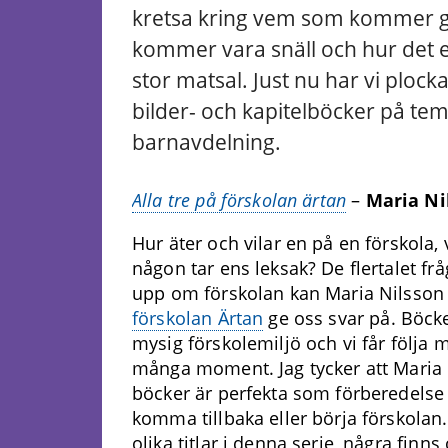
kretsa kring vem som kommer gå 
kommer vara snäll och hur det eg
stor matsal. Just nu har vi plock
bilder- och kapitelböcker på te
barnavdelning.
Alla tre på förskolan ärtan
–
Maria Ni
Hur äter och vilar en på en förskola
någon tar ens leksak? De flertalet f
upp om förskolan kan Maria Nilsso
förskolan Ärtan
ge oss svar på. Böcke
mysig förskolemiljö och vi får följa 
många moment. Jag tycker att Maria
böcker är perfekta som förberedelse
komma tillbaka eller börja förskolan
olika titlar i denna serie, några fin