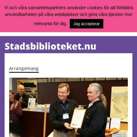
Vi och våra samarbetspartners använder cookies för att förbättra
användbarheten på våra webbplatser och göra våra tjänster mer
Öppettider, katalog och kontakt
Vill du söka böcker, logga in på ditt bibliotekskonto eller nå övriga
relevanta för dig.
Jag accepterar
tjänster gå till:
goteborg.se/bibliotek
Kalendarium
Tjänster
Arrangemang