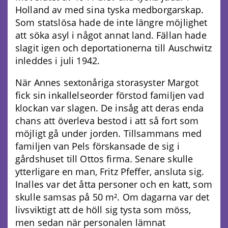
Holland av med sina tyska medborgarskap.
Som statslösa hade de inte längre möjlighet
att söka asyl i något annat land. Fällan hade
slagit igen och deportationerna till Auschwitz
inleddes i juli 1942.
När Annes sextonåriga storasyster Margot
fick sin inkallelseorder förstod familjen vad
klockan var slagen. De insåg att deras enda
chans att överleva bestod i att så fort som
möjligt gå under jorden. Tillsammans med
familjen van Pels förskansade de sig i
gårdshuset till Ottos firma. Senare skulle
ytterligare en man, Fritz Pfeffer, ansluta sig.
Inalles var det åtta personer och en katt, som
skulle samsas på 50 m². Om dagarna var det
livsviktigt att de höll sig tysta som möss,
men sedan när personalen lämnat