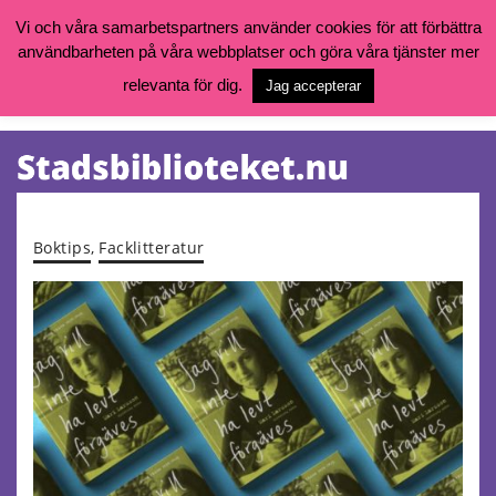
Vi och våra samarbetspartners använder cookies för att förbättra
användbarheten på våra webbplatser och göra våra tjänster mer
Öppettider, katalog och kontakt
Vill du söka böcker, logga in på ditt bibliotekskonto eller nå övriga
relevanta för dig.
Jag accepterar
tjänster gå till:
goteborg.se/bibliotek
Kalendarium
Tjänster
Boktips
,
Facklitteratur