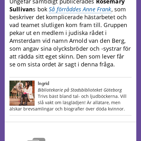
Ungefär samtidigt publicerades
Rosemary
Sullivan
s bok
Så förråddes Anne Frank
, som
beskriver det komplicerade hästarbetet och
vad teamet slutligen kom fram till. Gruppen
pekar ut en medlem i judiska rådet i
Amsterdam vid namn Arnold van den Berg,
som angav sina olycksbröder och -systrar för
att rädda sitt eget skinn. Den som lever får
se om sista ordet är sagt i denna fråga.
Ingrid
Bibliotekarie på Stadsbiblioteket Göteborg
Trivs bäst bland tal- och ljudböckerna. Vill
slå vakt om läsglädjen! Är allätare, men
älskar brevsamlingar och biografier över döda kvinnor.