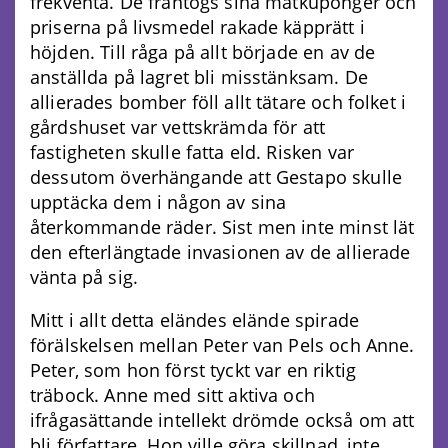
frekventa. De fråntogs sina matkuponger och
priserna på livsmedel rakade käpprätt i
höjden. Till råga på allt började en av de
anställda på lagret bli misstänksam. De
allierades bomber föll allt tätare och folket i
gårdshuset var vettskrämda för att
fastigheten skulle fatta eld. Risken var
dessutom överhängande att Gestapo skulle
upptäcka dem i någon av sina
återkommande räder. Sist men inte minst lät
den efterlängtade invasionen av de allierade
vänta på sig.
Mitt i allt detta eländes elände spirade
förälskelsen mellan Peter van Pels och Anne.
Peter, som hon först tyckt var en riktig
träbock. Anne med sitt aktiva och
ifrågasättande intellekt drömde också om att
bli författare. Hon ville göra skillnad, inte