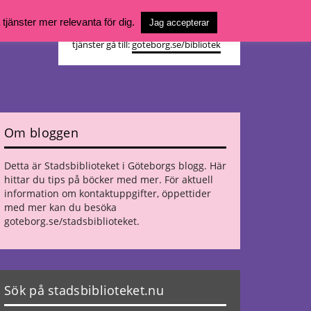
Vill du söka böcker, logga in på ditt
jänster mer relevanta för dig.
Jag accepterar
bibliotekskonto eller nå övriga
tjänster gå till:
goteborg.se/bibliotek
Om bloggen
Detta är Stadsbiblioteket i Göteborgs blogg. Här
hittar du tips på böcker med mer. För aktuell
information om kontaktuppgifter, öppettider
med mer kan du besöka
goteborg.se/stadsbiblioteket
.
Sök på stadsbiblioteket.nu