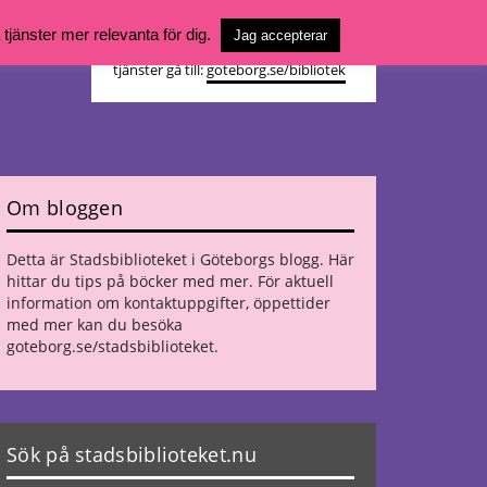
Vill du söka böcker, logga in på ditt
jänster mer relevanta för dig.
Jag accepterar
bibliotekskonto eller nå övriga
tjänster gå till:
goteborg.se/bibliotek
Om bloggen
Detta är Stadsbiblioteket i Göteborgs blogg. Här
hittar du tips på böcker med mer. För aktuell
information om kontaktuppgifter, öppettider
med mer kan du besöka
goteborg.se/stadsbiblioteket
.
Sök på stadsbiblioteket.nu