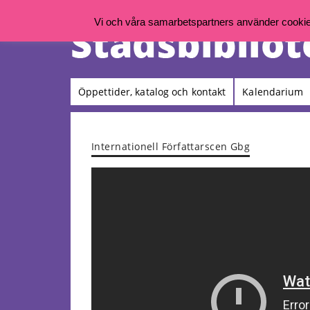
Vi och våra samarbetspartners använder cookies 
Öppettider, katalog och kontakt
Kalendarium
Internationell Författarscen Gbg