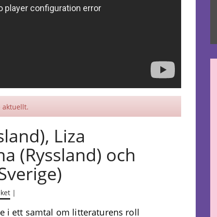
aktuellt.
sland), Liza
a (Ryssland) och
Sverige)
eket
|
 i ett samtal om litteraturens roll