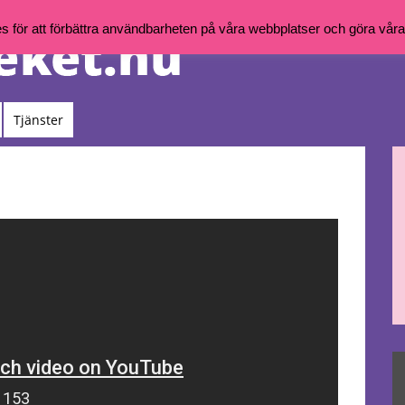
för att förbättra användbarheten på våra webbplatser och göra våra t
Tjänster