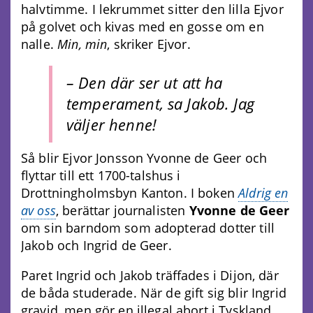
halvtimme. I lekrummet sitter den lilla Ejvor
på golvet och kivas med en gosse om en
nalle.
Min, min
, skriker Ejvor.
– Den där ser ut att ha
temperament, sa Jakob. Jag
väljer henne!
Så blir Ejvor Jonsson Yvonne de Geer och
flyttar till ett 1700-talshus i
Drottningholmsbyn Kanton. I boken
Aldrig en
av oss
, berättar journalisten
Yvonne de Geer
om sin barndom som adopterad dotter till
Jakob och Ingrid de Geer.
Paret Ingrid och Jakob träffades i Dijon, där
de båda studerade. När de gift sig blir Ingrid
gravid, men gör en illegal abort i Tyskland.