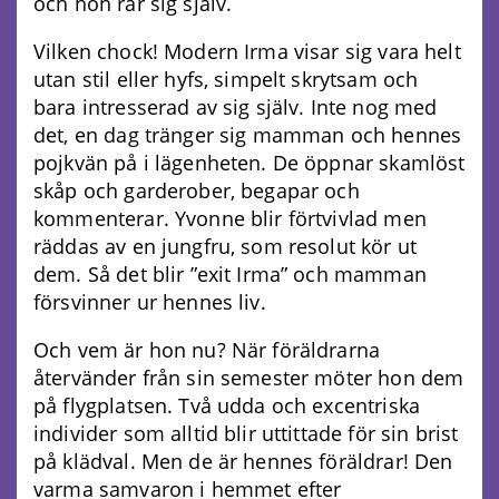
och hon rår sig själv.
Vilken chock! Modern Irma visar sig vara helt
utan stil eller hyfs, simpelt skrytsam och
bara intresserad av sig själv. Inte nog med
det, en dag tränger sig mamman och hennes
pojkvän på i lägenheten. De öppnar skamlöst
skåp och garderober, begapar och
kommenterar. Yvonne blir förtvivlad men
räddas av en jungfru, som resolut kör ut
dem. Så det blir ”exit Irma” och mamman
försvinner ur hennes liv.
Och vem är hon nu? När föräldrarna
återvänder från sin semester möter hon dem
på flygplatsen. Två udda och excentriska
individer som alltid blir uttittade för sin brist
på klädval. Men de är hennes föräldrar! Den
varma samvaron i hemmet efter