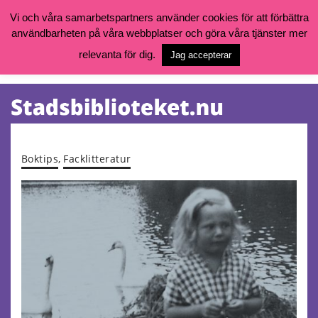
Vi och våra samarbetspartners använder cookies för att förbättra
användbarheten på våra webbplatser och göra våra tjänster mer
Öppettider, katalog och kontakt
Vill du söka böcker, logga in på ditt bibliotekskonto eller nå övriga
relevanta för dig.
Jag accepterar
tjänster gå till:
goteborg.se/bibliotek
Kalendarium
Tjänster
Boktips
,
Facklitteratur