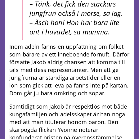
– Tänk, det fick den stackars
jungfrun också i morse, sa jag.
– Äsch hon! Hon har bara lite
ont i huvudet, sa mamma.
Inom adeln fanns en uppfattning om folket
som bärare av ett inneboende förnuft. Därför
försatte Jakob aldrig chansen att komma till
tals med dess representanter. Men att ge
jungfrurna anständiga arbetstider eller en
lön som gick att leva på fanns inte på kartan.
Dom går ju bara omkring och sopar.
Samtidigt som Jakob är respektlös mot både
kungafamiljen och adelsskapet är han noga
med att man titulerar honom baron. Den
skarpögda flickan Yvonne noterar
konfunderat bristen på överensstämmelse