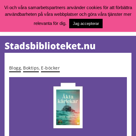
Vi och våra samarbetspartners använder cookies för att förbättra
användbarheten på våra webbplatser och göra våra tjänster mer
Öppettider, katalog och kontakt
Vill du söka böcker, logga in på ditt bibliotekskonto eller nå övriga
relevanta för dig.
Jag accepterar
tjänster gå till:
goteborg.se/bibliotek
Kalendarium
Tjänster
Blogg
,
Boktips
,
E-böcker