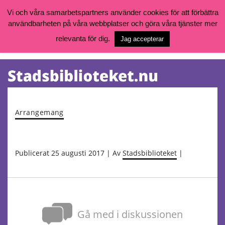
Vi och våra samarbetspartners använder cookies för att förbättra
användbarheten på våra webbplatser och göra våra tjänster mer
Öppettider, katalog och kontakt
Vill du söka böcker, logga in på ditt bibliotekskonto eller nå övriga
relevanta för dig.
Jag accepterar
tjänster gå till:
goteborg.se/bibliotek
Kalendarium
Tjänster
Arrangemang
Publicerat 25 augusti 2017 | Av
Stadsbiblioteket
|
Gå med i diskussionen