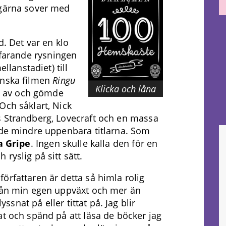
 gärna sover med
d. Det var en klo
tfarande rysningen
ellanstadiet) till
anska filmen
Ringu
Klicka och låna
de av och gömde
Och såklart, Nick
s Strandberg, Lovecraft och en massa
 de mindre uppenbara titlarna. Som
a Gripe
. Ingen skulle kalla den för en
ryslig på sitt sätt.
örfattaren är detta så himla rolig
från min egen uppväxt och mer än
yssnat på eller tittat på. Jag blir
at och spänd på att läsa de böcker jag