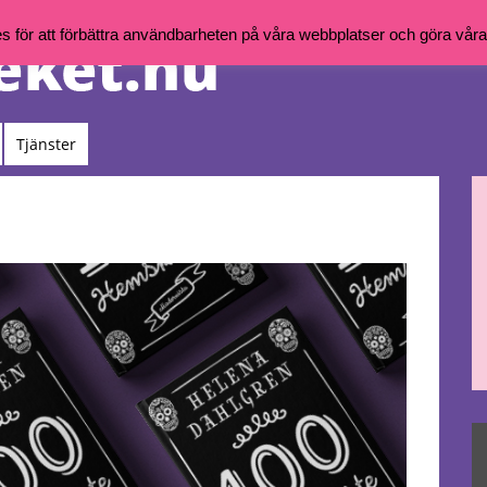
för att förbättra användbarheten på våra webbplatser och göra våra t
Tjänster