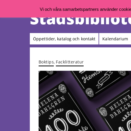
Vi och våra samarbetspartners använder cookies 
Öppettider, katalog och kontakt
Kalendarium
Boktips
,
Facklitteratur