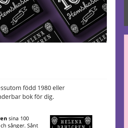
dessutom född 1980 eller
derbar bok för dig.
ren
sina 100
och sånger. Sånt