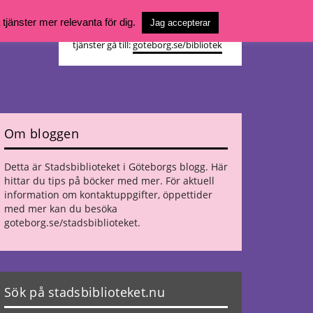
Vill du söka böcker, logga in på ditt
jänster mer relevanta för dig.
Jag accepterar
bibliotekskonto eller nå övriga
tjänster gå till:
goteborg.se/bibliotek
Om bloggen
Detta är Stadsbiblioteket i Göteborgs blogg. Här
hittar du tips på böcker med mer. För aktuell
information om kontaktuppgifter, öppettider
med mer kan du besöka
goteborg.se/stadsbiblioteket
.
Sök på stadsbiblioteket.nu