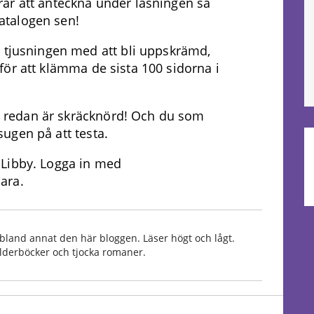
ar att anteckna under läsningen så
katalogen sen!
t tjusningen med att bli uppskrämd,
r för att klämma de sista 100 sidorna i
som redan är skräcknörd! Och du som
 sugen på att testa.
 Libby. Logga in med
ara.
bland annat den här bloggen. Läser högt och lågt.
Bilderböcker och tjocka romaner.