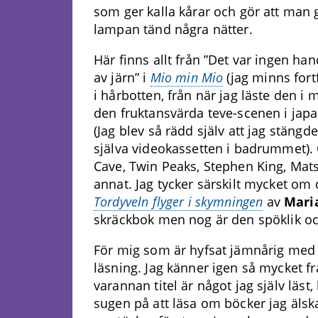
som ger kalla kårar och gör att man
lampan tänd några nätter.
Här finns allt från ”Det var ingen han
av järn” i
Mio min Mio
(jag minns for
i hårbotten, från när jag läste den i m
den fruktansvärda teve-scenen i jap
(Jag blev så rädd själv att jag stäng
själva videokassetten i badrummet). 
Cave, Twin Peaks, Stephen King, Mat
annat. Jag tycker särskilt mycket om
Tordyveln flyger i skymningen
av
Mari
skräckbok men nog är den spöklik och 
För mig som är hyfsat jämnårig med f
läsning. Jag känner igen så mycket 
varannan titel är något jag själv läst, l
sugen på att läsa om böcker jag älsk