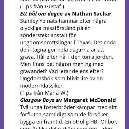
(Tips från Gustaf.)
Ett hål om dagen
av Nathan Sachar
Stanley Yelnats hamnar efter några
olyckliga missförstånd på en
sönderstekt anstalt för
ungdomsbrottslingar i Texas. Det enda
de intagna gör hela dagarna är att
gräva. Hål efter hål i den torra jorden.
Men finns det någon mening med
grävandet? Vad letar de ens efter?
Ungdomsbok som blivit lite av en
modern klassiker.
(Tips från Maria W.)
Glasgow Boys
av Margaret McDonald
Två unga fosterbröder kämpar med sitt
förflutna samtidigt som de försöker
bygga en framtid. En otrolig HBTQI-bok
som är lika delar djärv som öm – den