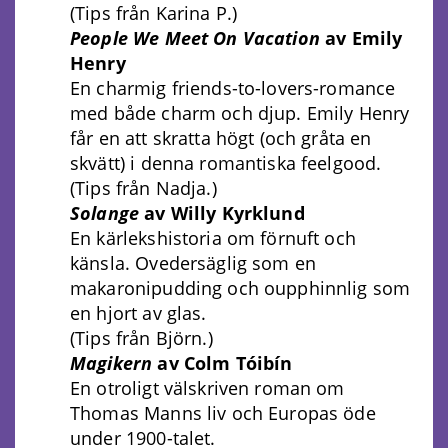
(Tips från Karina P.)
People We Meet On Vacation
av Emily
Henry
En charmig friends-to-lovers-romance
med både charm och djup. Emily Henry
får en att skratta högt (och gråta en
skvätt) i denna romantiska feelgood.
(Tips från Nadja.)
Solange
av Willy Kyrklund
En kärlekshistoria om förnuft och
känsla. Ovedersäglig som en
makaronipudding och oupphinnlig som
en hjort av glas.
(Tips från Björn.)
Magikern
av Colm Tóibín
En otroligt välskriven roman om
Thomas Manns liv och Europas öde
under 1900-talet.