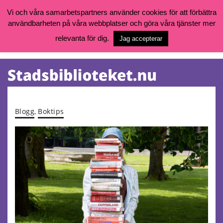
Vi och våra samarbetspartners använder cookies för att förbättra
användbarheten på våra webbplatser och göra våra tjänster mer
Öppettider, katalog och kontakt
Vill du söka böcker, logga in på ditt bibliotekskonto eller nå övriga
relevanta för dig.
Jag accepterar
tjänster gå till:
goteborg.se/bibliotek
Kalendarium
Tjänster
Blogg
,
Boktips