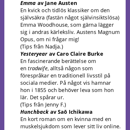
Emma
av Jane Austen
En kvick och tidlös klassiker om den
självsäkra (fastän något självinsiktslösa)
Emma Woodhouse, som gärna lägger
sig i andras kärleksliv. Austens Magnum
Opus, om ni frågar mig!
(Tips från Nadja.)
Yesteryear
av Caro Claire Burke
En fascinerande berättelse om
en
tradwife
, alltså någon som
förespråkar en traditionell livsstil på
sociala medier. På något vis hamnar
hon i 1855 och behöver leva som hon
lär. Det spårar ur.
(Tips från Jenny F.)
Hunchback
av Saō Ichikawa
En kort roman om en kvinna med en
muskelsjukdom som lever sitt liv online.