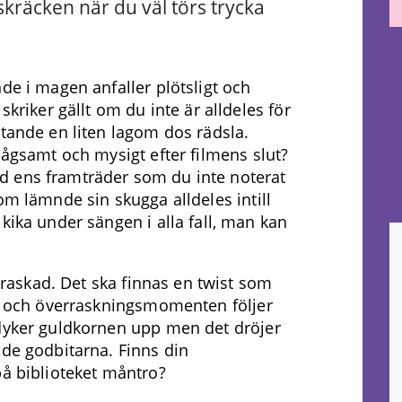
skräcken när du väl törs trycka
de i magen anfaller plötsligt och
skriker gällt om du inte är alldeles för
ttande en liten lagom dos rädsla.
lågsamt och mysigt efter filmens slut?
d ens framträder som du inte noterat
om lämnde sin skugga alldeles intill
kika under sängen i alla fall, man kan
erraskad. Det ska finnas en twist som
en och överraskningsmomenten följer
 dyker guldkornen upp men det dröjer
nde godbitarna. Finns din
på biblioteket måntro?