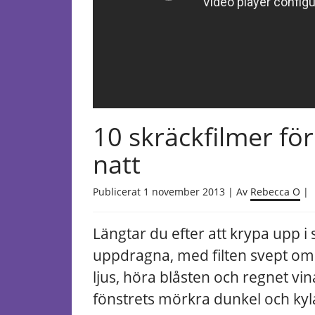
10 skräckfilmer för
natt
Publicerat 1 november 2013 | Av
Rebecca O
|
Längtar du efter att krypa upp i
uppdragna,
med filten svept omk
ljus, höra blåsten och regnet vi
fönstrets mörkra dunkel och kyla 