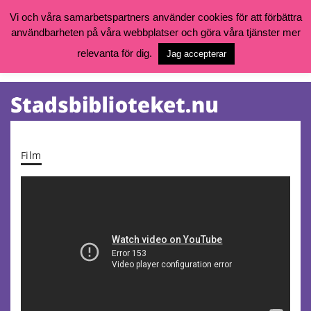
Vi och våra samarbetspartners använder cookies för att förbättra
användbarheten på våra webbplatser och göra våra tjänster mer
Öppettider, katalog och kontakt
Vill du söka böcker, logga in på ditt bibliotekskonto eller nå övriga
relevanta för dig.
Jag accepterar
tjänster gå till:
goteborg.se/bibliotek
Kalendarium
Tjänster
Film