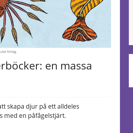
ulet förlag.
erböcker: en massa
t skapa djur på ett alldeles
ris med en påfågelstjärt.