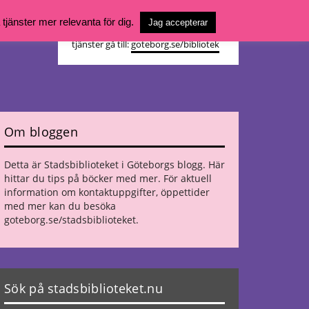
Vill du söka böcker, logga in på ditt
jänster mer relevanta för dig.
Jag accepterar
bibliotekskonto eller nå övriga
tjänster gå till:
goteborg.se/bibliotek
Om bloggen
Detta är Stadsbiblioteket i Göteborgs blogg. Här
hittar du tips på böcker med mer. För aktuell
information om kontaktuppgifter, öppettider
med mer kan du besöka
goteborg.se/stadsbiblioteket
.
Sök på stadsbiblioteket.nu