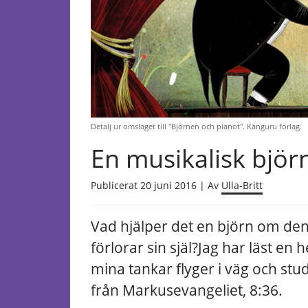
Detalj ur omslaget till "Björnen och pianot". Känguru förlag.
En musikalisk björn
Publicerat 20 juni 2016 | Av
Ulla-Britt
Vad hjälper det en björn om de
förlorar sin själ?
Jag har läst en 
mina tankar flyger i väg och studs
från Markusevangeliet, 8:36.