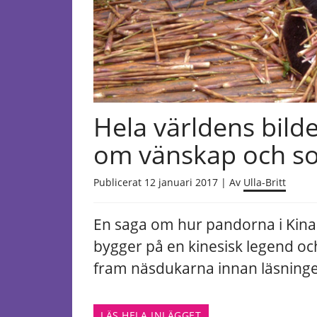
Hela världens bild
om vänskap och s
Publicerat 12 januari 2017 | Av
Ulla-Britt
En saga om hur pandorna i Kina 
bygger på en kinesisk legend och 
fram näsdukarna innan läsninge
LÄS HELA INLÄGGET