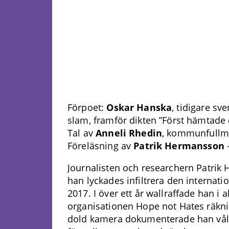
Förpoet:
Oskar Hanska
, tidigare sv
slam, framför dikten ”Först hämtade
Tal av
Anneli Rhedin
, kommunfullmä
Föreläsning av
Patrik Hermansson
–
Journalisten och researchern Patri
han lyckades infiltrera den internati
2017. I över ett år wallraffade han i a
organisationen Hope not Hates räkni
dold kamera dokumenterade han vå