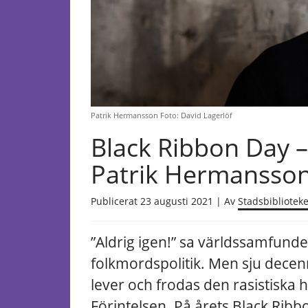
Patrik Hermansson Foto: David Lagerlöf
Black Ribbon Day 
Patrik Hermansson 
Publicerat 23 augusti 2021 | Av
Stadsbiblioteke
”Aldrig igen!” sa världssamfund
folkmordspolitik. Men sju decenni
lever och frodas den rasistiska h
Förintelsen. På årets Black Ribb