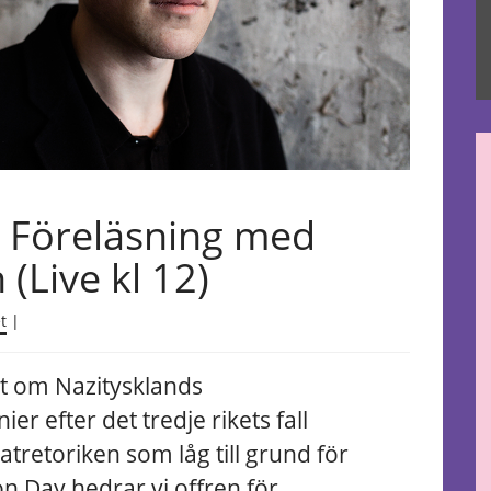
– Föreläsning med
(Live kl 12)
t
|
et om Nazitysklands
er efter det tredje rikets fall
atretoriken som låg till grund för
on Day hedrar vi offren för