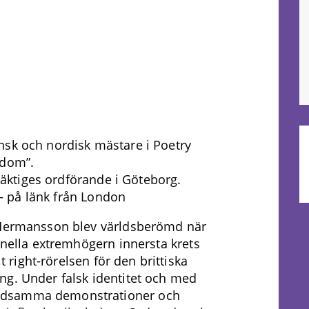
ensk och nordisk mästare i Poetry
 dom”.
ktiges ordförande i Göteborg.
 på länk från London
k Hermansson blev världsberömd när
onella extremhögern innersta krets
lt right-rörelsen för den brittiska
ng. Under falsk identitet och med
ldsamma demonstrationer och