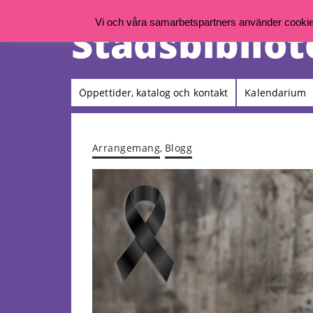
Vi och våra samarbetspartners använder cookies 
Öppettider, katalog och kontakt
Kalendarium
Arrangemang
,
Blogg