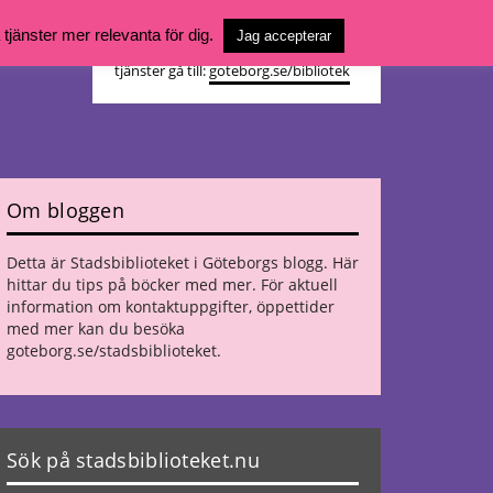
Vill du söka böcker, logga in på ditt
jänster mer relevanta för dig.
Jag accepterar
bibliotekskonto eller nå övriga
tjänster gå till:
goteborg.se/bibliotek
Om bloggen
Detta är Stadsbiblioteket i Göteborgs blogg. Här
hittar du tips på böcker med mer. För aktuell
information om kontaktuppgifter, öppettider
med mer kan du besöka
goteborg.se/stadsbiblioteket
.
Sök på stadsbiblioteket.nu