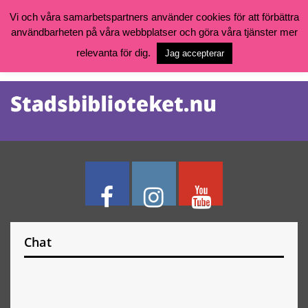
Vi och våra samarbetspartners använder cookies för att förbättra
användbarheten på våra webbplatser och göra våra tjänster mer
Öppettider, katalog och kontakt
Vill du söka böcker, logga in på ditt bibliotekskonto eller nå övriga
relevanta för dig.
Jag accepterar
tjänster gå till:
goteborg.se/bibliotek
Kalendarium
Tjänster
Chat